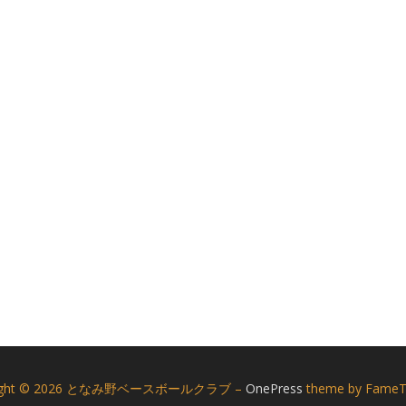
right © 2026 となみ野ベースボールクラブ
–
OnePress
theme by Fame