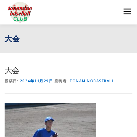
コ
ン
メニュー
テ
ン
ツ
へ
ログイン
お問い合わせ
大会
ス
キ
ッ
プ
大会
投稿日:
2024年11月29日
投稿者:
TONAMINOBASEBALL