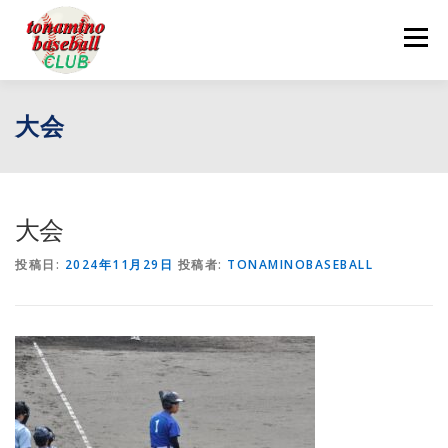
コ
ン
メニュー
テ
ン
ツ
へ
ログイン
お問い合わせ
大会
ス
キ
ッ
プ
大会
投稿日:
2024年11月29日
投稿者:
TONAMINOBASEBALL