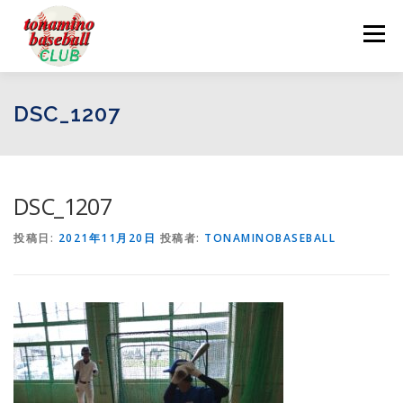
コ
ン
メニュー
テ
ン
ツ
へ
ログイン
お問い合わせ
DSC_1207
ス
キ
ッ
プ
DSC_1207
投稿日:
2021年11月20日
投稿者:
TONAMINOBASEBALL