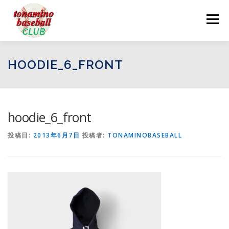
コ
ン
メニュー
テ
ン
ツ
へ
ログイン
お問い合わせ
HOODIE_6_FRONT
ス
キ
ッ
プ
hoodie_6_front
投稿日:
2013年6月7日
投稿者:
TONAMINOBASEBALL