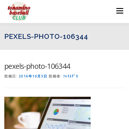
コ
ン
メニュー
テ
ン
ツ
へ
ログイン
お問い合わせ
PEXELS-PHOTO-106344
ス
キ
ッ
プ
pexels-photo-106344
投稿日:
2016年10月5日
投稿者:
ﾌｪｲｽﾃﾞﾓ