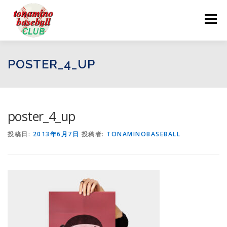
コ
ン
メニュー
テ
ン
ツ
へ
ログイン
お問い合わせ
POSTER_4_UP
ス
キ
ッ
プ
poster_4_up
投稿日:
2013年6月7日
投稿者:
TONAMINOBASEBALL